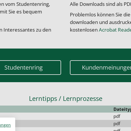
nen vom Studentenring,
Alle Downloads sind als PD
damit Sie es bequem
Problemlos können Sie die
downloaden und ausdrucken
n Interessantes zu den
kostenlosen
Acrobat Read
Studentenring
Kundenmeinunge
Lerntipps / Lernprozesse
Dateity
pdf
pdf
ungen
pdf