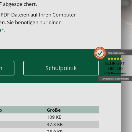
F abgespeichert.
 PDF-Dateien auf Ihren Computer
. Sie benötigen nur einen
er
.
AUSGEZEICHNET
.org
SEHR GUT
n
Schulpolitik
4.93
/ 5.00
4.104 Bewertungen
Hinweis zu den Bewertungen
p
Größe
109 KB
47.3 KB
28.9 KB