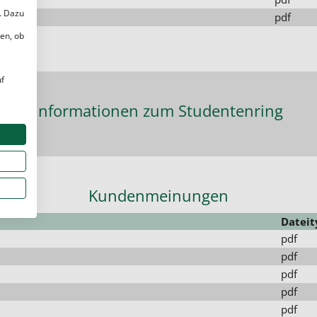
. Dazu
pdf
e
en, ob
uf
Informationen zum Studentenring
Kundenmeinungen
Dateit
pdf
pdf
pdf
pdf
pdf