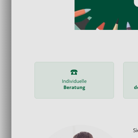
☎️
Individuelle
Beratung
d
S