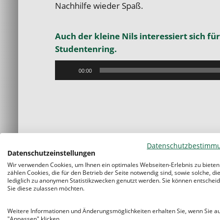
Nachhilfe wieder Spaß.
Auch der kleine Nils interessiert sich f
Studentenring.
Audio-
00:00
Player
Datenschutzbestimm
Datenschutzeinstellungen
Nachhilfe für alle Fächer, Klas
Wir verwenden Cookies, um Ihnen ein optimales Webseiten-Erlebnis zu bieten
zählen Cookies, die für den Betrieb der Seite notwendig sind, sowie solche, di
Benötigt Ihr Kind in einem speziellen Fach
lediglich zu anonymen Statistikzwecken genutzt werden. Sie können entscheid
Sie diese zulassen möchten.
und
Schulformen
ab. Gerne zeigen wir Ihrem
Ihrem Kind mehr Sicherheit und Selbstver
Weitere Informationen und Änderungsmöglichkeiten erhalten Sie, wenn Sie a
Legasthenie helfen wir selbstverständlich 
"Anpassen" klicken.