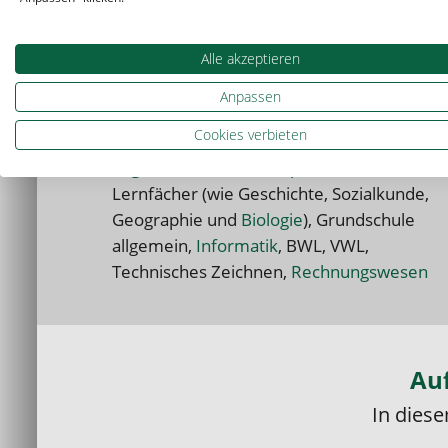
Alle akzeptieren
Nachhilfe für alle Fächer
Anpassen
Cookies verbieten
Mathematik
,
Physik
,
Chemie
,
Deutsch
,
Englisch
,
Französisch
,
Spanisch
,
Latein
,
Lernfächer (wie Geschichte, Sozialkunde,
Geographie und
Biologie
), Grundschule
allgemein,
Informatik
, BWL, VWL,
Technisches Zeichnen,
Rechnungswesen
Auf
In dies