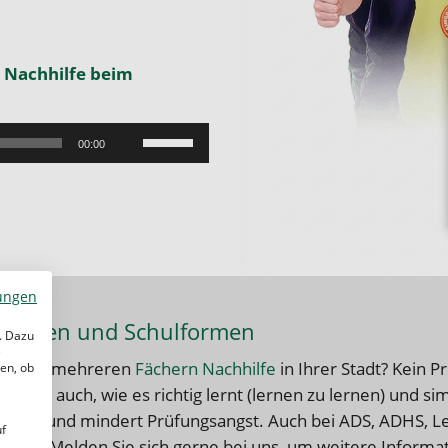
ür Nachhilfe beim
Pfeiltasten
00:00
Hoch/Runter
benutzen,
um
die
Lautstärke
zu
ungen
regeln.
senstufen und Schulformen
. Dazu
e
 oder in mehreren
Fächern Nachhilfe
in Ihrer Stadt
? Kein P
en, ob
 Kind auch, wie es richtig lernt (lernen zu lernen) und si
trauen und mindert Prüfungsangst. Auch bei ADS, ADHS, 
uf
weiter. Melden Sie sich gerne bei uns, um weitere Inform