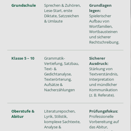
Grundschule
Sprechen & Zuhören,
Grundlagen
Lese-Start, erste
legen:
Diktate, Satzzeichen
Spielerischer
& Umlaute
Aufbau von
Wortfamilien,
Wortbausteinen
und sicherer
Rechtschreibung.
Klasse 5 – 10
Grammatik-
Sicherer
Vertiefung, Satzbau,
Ausdruck:
Text- &
Stärkung von
Gedichtanalyse,
Textverständnis,
Texterörterung,
Interpretation
Aufsätze &
und mündlicher
Nacherzählungen
Kommunikation
(z. B. Referate).
Oberstufe
&
Literaturepochen,
Prüfungsfokus:
Abitur
Lyrik, Stilistik,
Professionelle
komplexe Sachtexte,
Vorbereitung auf
Analyse &
das Abitur,