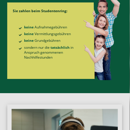
Sie zahlen beim Studentenring:
keine
Aufnahme­gebühren
keine
Vermittlungs­gebühren
keine
Grund­gebühren
sondern nur die
tatsächlich
in
Anspruch genommenen
Nachhilfe­stunden