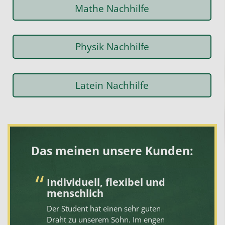
Mathe Nachhilfe
Physik Nachhilfe
Latein Nachhilfe
Das meinen unsere Kunden:
Individuell, flexibel und
A
menschlich
B
Der Student hat einen sehr guten
Li
Draht zu unserem Sohn. Im engen
Na