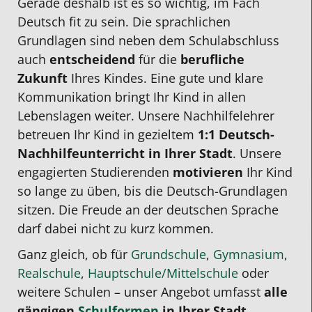
Gerade deshalb ist es so wichtig, im Fach
Deutsch fit zu sein. Die sprachlichen
Grundlagen sind neben dem Schulabschluss
auch
entscheidend
für die
berufliche
Zukunft
Ihres Kindes. Eine gute und klare
Kommunikation bringt Ihr Kind in allen
Lebenslagen weiter. Unsere
Nachhilfelehrer
betreuen Ihr Kind in gezieltem
1:1
Deutsch-
Nachhilfeunterricht in Ihrer Stadt
. Unsere
engagierten Studierenden
motivieren
Ihr Kind
so lange zu üben, bis die Deutsch-Grundlagen
sitzen. Die Freude an der deutschen Sprache
darf dabei nicht zu kurz kommen.
Ganz gleich, ob für
Grundschule
,
Gymnasium
,
Realschule
,
Hauptschule/Mittelschule
oder
weitere Schulen – unser Angebot umfasst
alle
gängigen
Schulformen
in Ihrer Stadt
.