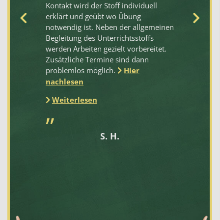
Kontakt wird der Stoff individuell
sc
erklärt und geübt wo Übung
Na
notwendig ist. Neben der allgemeinen
zu
Begleitung des Unterrichtsstoffs
su
werden Arbeiten gezielt vorbereitet.
ko
Zusätzliche Termine sind dann
na
problemlos möglich.
Hier
da
nu
nachlesen
na
Weiterlesen
S. H.