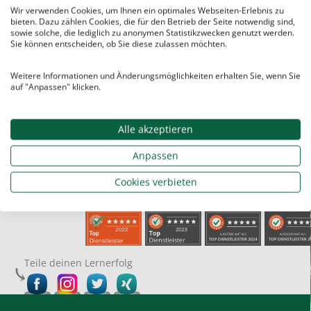
unserem Sohn. Im engen Kontakt wird der
Wir verwenden Cookies, um Ihnen ein optimales Webseiten-Erlebnis zu
Stoff individuell erklärt und geübt wo Übung
bieten. Dazu zählen Cookies, die für den Betrieb der Seite notwendig sind,
sowie solche, die lediglich zu anonymen Statistikzwecken genutzt werden.
notwendig ist. Neben der allgemeinen
Sie können entscheiden, ob Sie diese zulassen möchten.
Begleitung des Unterrichtsstoffs werden
Weitere Informationen und Änderungsmöglichkeiten erhalten Sie, wenn Sie
Arbeiten gezielt vorbereitet. Zusätzliche
auf "Anpassen" klicken.
Termine sind dann problemlos möglich.
Hier
nachlesen
Alle akzeptieren
Anpassen
Cookies verbieten
Teile deinen Lernerfolg