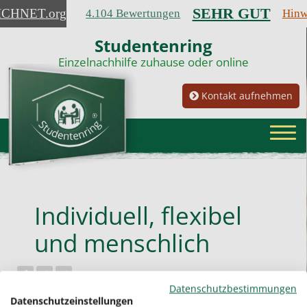
SEHR GUT
ICHNET
.org
4.104 Bewertungen
Hinw
Studentenring
Einzelnachhilfe zuhause oder online
Kontakt aufnehmen
Individuell, flexibel
und menschlich
Datenschutzbestimmungen
Der Student hat einen sehr guten Draht zu
Datenschutzeinstellungen