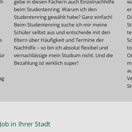
ch
gebe in diesen Fächern auch Einzelnachhilfe
wä
beim Studentenring. Warum ich den
er
Studentenring gewählt habe? Ganz einfach!
Di
Beim Studentenring suche ich mir meine
St
Schüler selbst aus und entscheide mit den
te
e
Eltern über Häufigkeit und Termine der
Sc
Nachhilfe – so bin ich absolut flexibel und
to
für
vernachlässige mein Studium nicht. Und die
On
Bezahlung ist wirklich super!
me
au
ag
Ve
St
ob in Ihrer Stadt