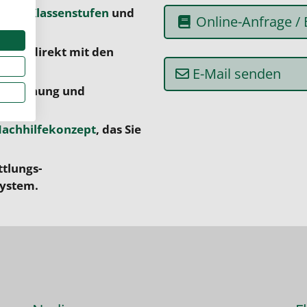
cher
,
Klassenstufen
und
Online-Anfrage /
achen direkt mit den
E-Mail senden
r Erhöhung und
achhilfekonzept
, das Sie
ttlungs-
system.