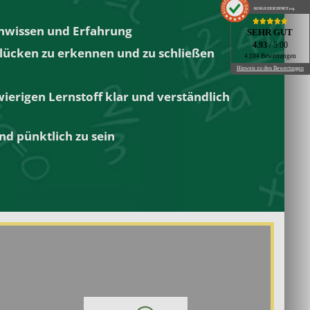
AUSGEZEICHNET
.org
ienwissen und Erfahrung
SEHR GUT
4.93
/ 5.00
slücken zu erkennen und zu schließen
4.104 Bewertungen
Hinweis zu den Bewertungen
wierigen Lernstoff klar und verständlich
nd pünktlich zu sein