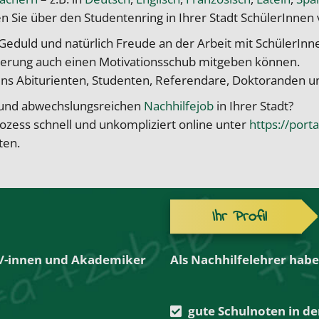
n Sie über den Studentenring in Ihrer Stadt SchülerInnen
eduld und natürlich Freude an der Arbeit mit SchülerInne
rung auch einen Motivationsschub mitgeben können.
 uns Abiturienten, Studenten, Referendare, Doktoranden u
en und abwechslungsreichen
Nachhilfejob
in Ihrer Stadt?
zess schnell und unkompliziert online unter
https://port
ten.
Ihr Profil
r/-innen und Akademiker
Als Nachhilfelehrer habe
gute Schulnoten in de