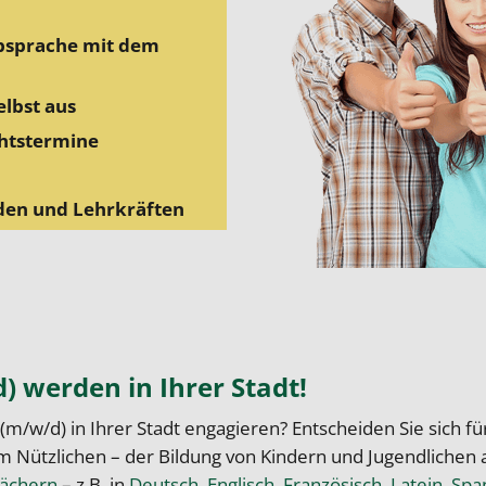
Absprache mit dem
elbst aus
chtstermine
den und Lehrkräften
) werden in Ihrer Stadt!
(m/w/d) in Ihrer Stadt engagieren? Entscheiden Sie sich fü
ützlichen – der Bildung von Kindern und Jugendlichen aus
ächern
– z.B. in
Deutsch
,
Englisch
,
Französisch
,
Latein
,
Spa