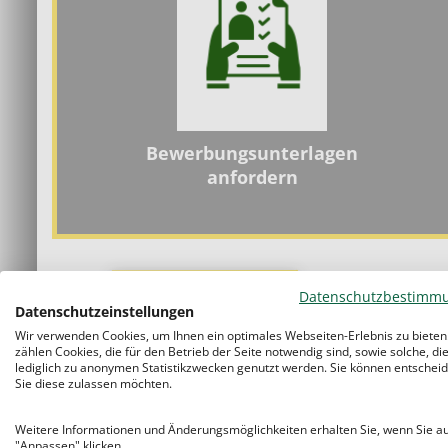
Bewerbungsunterlagen
anfordern
Wir bieten
Datenschutzbestimm
Datenschutzeinstellungen
Wir verwenden Cookies, um Ihnen ein optimales Webseiten-Erlebnis zu bieten
Entspannte
Einzelnachhilfe
anstatt s
zählen Cookies, die für den Betrieb der Seite notwendig sind, sowie solche, di
lediglich zu anonymen Statistikzwecken genutzt werden. Sie können entscheid
Gruppenunterricht
Sie diese zulassen möchten.
Sie wählen sich Ihre Schüler selbst au
Weitere Informationen und Änderungsmöglichkeiten erhalten Sie, wenn Sie a
zur Schülerannahme
"Anpassen" klicken.