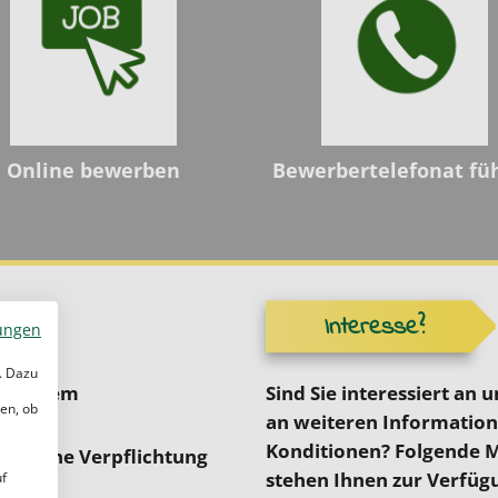
Online bewerben
Bewerbertelefonat fü
Interesse?
ungen
. Dazu
tressigem
Sind Sie interessiert an
e
en, ob
an weiteren Information
Konditionen? Folgende 
s – keine Verpflichtung
stehen Ihnen zur Verfüg
uf