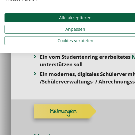
Freie Wahl der zu
unterrichtenden Fä
Schularten
Alle akzeptieren
Freie Zeiteinteilung, da Terminabspr
Anpassen
Kunden erfolgen
Eine
gute
Bezahlung mit stufenweise
Cookies verbieten
Fahrtkostenvergütung
Ein vom Studentenring erarbeitetes
N
unterstützen soll
Ein modernes, digitales Schülervermi
/Schülerverwaltungs- / Abrechnungs
Meinungen