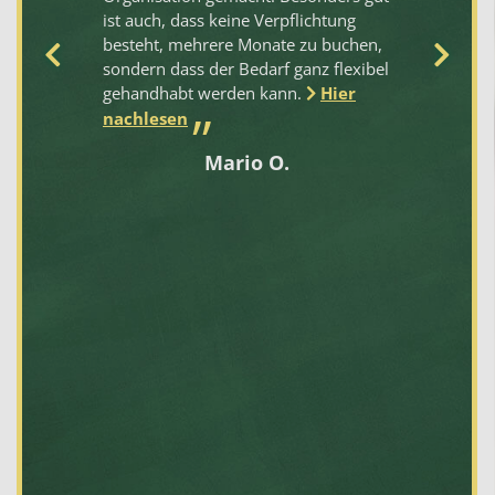
ist auch, dass keine Verpflichtung
Ve
besteht, mehrere Monate zu buchen,
au
t.
sondern dass der Bedarf ganz flexibel
an
gehandhabt werden kann.
Hier
st
we
nachlesen
Mario O.