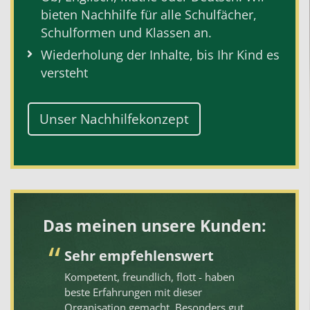
bieten Nachhilfe für alle
Schulfächer
,
Schulformen
und
Klassen
an.
Wiederholung der Inhalte, bis Ihr Kind es
versteht
Unser Nachhilfekonzept
Das meinen unsere Kunden:
Sehr empfehlenswert
S
Kompetent, freundlich, flott - haben
In
ne
beste Erfahrungen mit dieser
in
Organisation gemacht. Besonders gut
wö