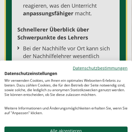
reagieren, was den Unterricht
anpassungsfähiger
macht.
Schnellerer Überblick über
Schwerpunkte des Lehrers
Bei der Nachhilfe vor Ort kann sich
der Nachhilfelehrer wesentlich
schneller einen Überblick über die
Datenschutzbestimmungen
in der Schule behandelten
Datenschutzeinstellungen
Unterrichtsthemen und über die
Wir verwenden Cookies, um Ihnen ein optimales Webseiten-Erlebnis zu
bieten. Dazu zählen Cookies, die für den Betrieb der Seite notwendig sind,
Vorgehensweise der schulischen
sowie solche, die lediglich zu anonymen Statistikzwecken genutzt werden.
Lehrer verschaffen. Lästiges
Sie können entscheiden, ob Sie diese zulassen möchten.
Einscannen und Abfotografieren von
Weitere Informationen und Änderungsmöglichkeiten erhalten Sie, wenn Sie
Hefteinträgen und anderen
auf "Anpassen" klicken.
Unterlagen entfallen für beide
Seiten. Dies macht die Nachhilfe
Alle akzeptieren