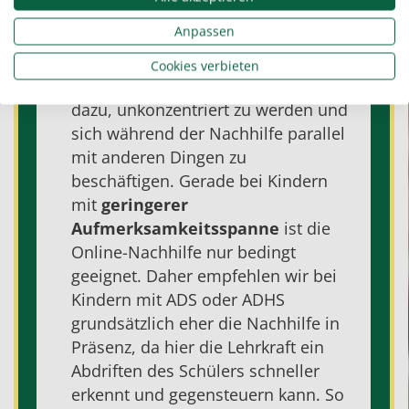
wesentlich effizienter.
Anpassen
Weniger Ablenkung:
Cookies verbieten
Das Internet verleitet Kinder schnell
dazu, unkonzentriert zu werden und
sich während der Nachhilfe parallel
mit anderen Dingen zu
beschäftigen. Gerade bei Kindern
mit
geringerer
Aufmerksamkeitsspanne
ist die
Online-Nachhilfe nur bedingt
geeignet. Daher empfehlen wir bei
Kindern mit ADS oder ADHS
grundsätzlich eher die Nachhilfe in
Präsenz, da hier die Lehrkraft ein
Abdriften des Schülers schneller
erkennt und gegensteuern kann.
So