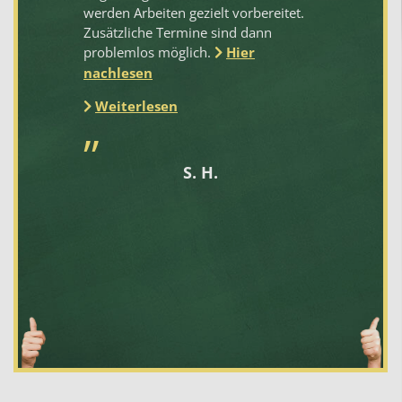
werden Arbeiten gezielt vorbereitet.
en
Zusätzliche Termine sind dann
La
problemlos möglich.
Hier
zu
bi
nachlesen
ge
Weiterlesen
ge
Fe
bz
S. H.
Th
pr
un
üb
wi
em
Hi