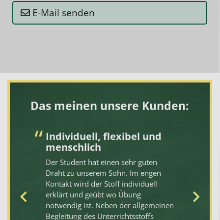
E-Mail senden
Das meinen unsere Kunden:
Individuell, flexibel und
N
menschlich
F
S
ung
Der Student hat einen sehr guten
Draht zu unserem Sohn. Im engen
In
Kontakt wird der Stoff individuell
es
erklärt und geübt wo Übung
St
r
notwendig ist. Neben der allgemeinen
(S
e
Begleitung des Unterrichtsstoffs
au