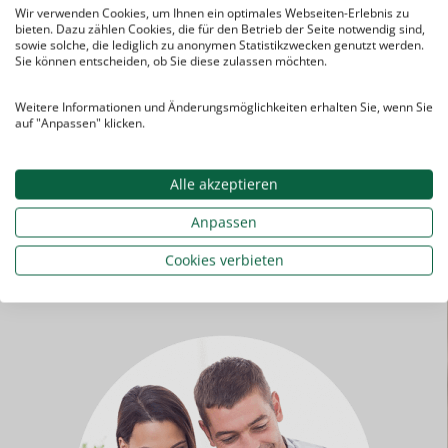
Sie bezahlen für die
Nachhilfe
:
Wir verwenden Cookies, um Ihnen ein optimales Webseiten-Erlebnis zu
bieten. Dazu zählen Cookies, die für den Betrieb der Seite notwendig sind,
keine
Aufnahme­gebühren
sowie solche, die lediglich zu anonymen Statistikzwecken genutzt werden.
Sie können entscheiden, ob Sie diese zulassen möchten.
keine
Vermittlungs­
gebühren
Weitere Informationen und Änderungsmöglichkeiten erhalten Sie, wenn Sie
keine
Grund­gebühren
auf "Anpassen" klicken.
sondern nur die
tatsächlich
in Anspruch genommenen
Nachhilfe­stunden
Alle akzeptieren
Anpassen
Cookies verbieten