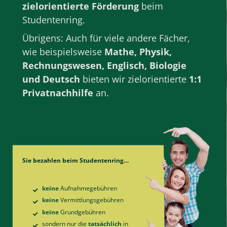
zielorientierte Förderung
beim
Studentenring.
Übrigens: Auch für viele andere Fächer,
wie beispielsweise
Mathe
,
Physik
,
Rechnungswesen
,
Englisch
,
Biologie
und
Deutsch
bieten wir zielorientierte
1:1
Privatnachhilfe
an.
Sie bezahlen beim Studentenring…
keine
Aufnahme­gebühren
keine
Vermittlungs­gebühren
keine
Grund­gebühren
sondern nur die
tatsächlich
in