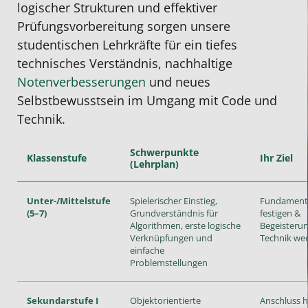
logischer Strukturen und effektiver
Prüfungsvorbereitung sorgen unsere
studentischen Lehrkräfte für ein tiefes
technisches Verständnis, nachhaltige
Notenverbesserungen
und neues
Selbstbewusstsein im Umgang mit Code und
Technik.
Schwerpunkte
Klassenstufe
Ihr Ziel
(Lehrplan)
Unter-/Mittelstufe
Spielerischer Einstieg,
Fundament
(5–7)
Grundverständnis für
festigen &
Algorithmen, erste logische
Begeisterun
Verknüpfungen und
Technik we
einfache
Problemstellungen
Sekundarstufe I
Objektorientierte
Anschluss h