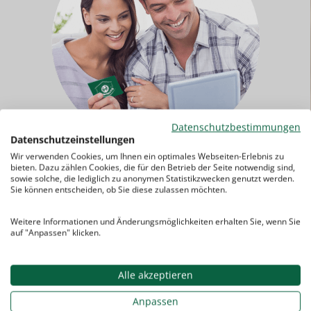
Datenschutzbestimmungen
Datenschutzeinstellungen
Wir verwenden Cookies, um Ihnen ein optimales Webseiten-Erlebnis zu
Sie haben noch Fragen? Kein Problem!
bieten. Dazu zählen Cookies, die für den Betrieb der Seite notwendig sind,
sowie solche, die lediglich zu anonymen Statistikzwecken genutzt werden.
Kontaktieren Sie uns einfach.
Sie können entscheiden, ob Sie diese zulassen möchten.
Weitere Informationen und Änderungsmöglichkeiten erhalten Sie, wenn Sie
auf "Anpassen" klicken.
0921-7577 456
Kontakt
Alle akzeptieren
Anpassen
ab