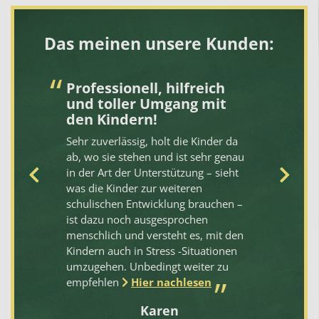
Das meinen unsere Kunden:
Professionell, hilfreich
Z
und toller Umgang mit
Da
den Kindern!
e
pe
Sehr zuverlässig, holt die Kinder da
di
ab, wo sie stehen und ist sehr genau
pa
in der Art der Unterstützung – sieht
te
was die Kinder zur weiteren
üb
schulischen Entwicklung brauchen –
Au
ehr
ist dazu noch ausgesprochen
se
menschlich und versteht es, mit den
al
Kindern auch in Stress -Situationen
Pü
umzugehen. Unbedingt weiter zu
mi
empfehlen
Hier nachlesen
Karen