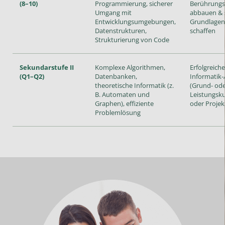
(8–10)
Programmierung, sicherer
Berührungs
Umgang mit
abbauen & 
Entwicklungsumgebungen,
Grundlagen
Datenstrukturen,
schaffen
Strukturierung von Code
Sekundarstufe II
Komplexe Algorithmen,
Erfolgreich
(Q1–Q2)
Datenbanken,
Informatik-
theoretische Informatik (z.
(Grund- od
B. Automaten und
Leistungsku
Graphen), effiziente
oder Projek
Problemlösung