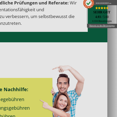
liche Prüfungen
und Referate:
Wir
AUSGEZEICHNET
.org
entationsfähigkeit und
SEHR GUT
zu verbessern, um selbstbewusst die
4.93
/ 5.00
4.104 Bewertungen
nzutreten.
Hinweis zu den Bewertungen
ie
Nachhilfe
:
e­gebühren
ungs­gebühren
bühren