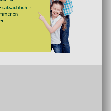
e
tatsächlich
in
ommenen
den