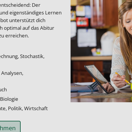
entscheidend: Der
t und eigenständiges Lernen
bot unterstützt dich
h optimal auf das Abitur
zu erreichen.
echnung, Stochastik,
e Analysen,
uch
Biologie
e, Politik, Wirtschaft
nehmen