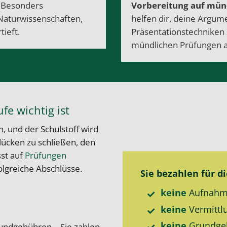
:
Besonders
Vorbereitung auf
münd
 Naturwissenschaften,
helfen dir, deine Argum
tieft.
Präsentationstechniken 
mündlichen Prüfungen a
fe wichtig ist
, und der Schulstoff wird
lücken zu schließen, den
sst auf
Prüfungen
olgreiche Abschlüsse.
Sie bezahlen für d
keine
Aufnahm
keine
Vermittl
keine
Grund­ge
undgebühren – Sie zahlen