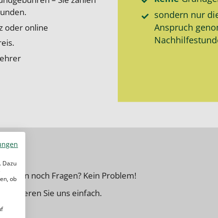
tunden.
sondern nur di
Anspruch gen
z oder online
Nachhilfe­stun
eis.
lehrer
ungen
. Dazu
e
ie haben noch Fragen? Kein Problem!
en, ob
ntaktieren Sie uns einfach.
uf