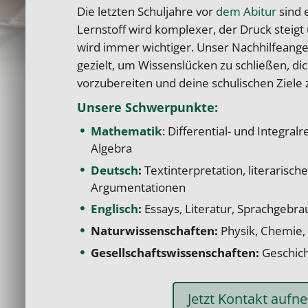
Die letzten Schuljahre vor
dem Abitur
sind 
Lernstoff wird komplexer, der Druck steig
wird immer wichtiger. Unser Nachhilfeange
gezielt, um Wissenslücken zu schließen, dic
vorzubereiten und deine schulischen Ziele 
Unsere Schwerpunkte:
Mathematik
:
Differential- und Integralr
Algebra
Deutsch
:
Textinterpretation, literarisch
Argumentationen
Englisch
:
Essays, Literatur, Sprachgebra
Naturwissenschaften:
Physik, Chemie, 
Gesellschaftswissenschaften:
Geschicht
Jetzt Kontakt auf