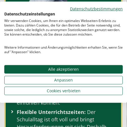
Datenschutzbestimmungen
Datenschutzeinstellungen
Individuelle
1:1
Betreuung:
Jedes Kind
Wir verwenden Cookies, um Ihnen ein optimales Webseiten-Erlebnis zu
bieten. Dazu zählen Cookies, die für den Betrieb der Seite notwendig sind,
hat individuelle Lernbedürfnisse und
sowie solche, die lediglich zu anonymen Statistikzwecken genutzt werden.
Schwierigkeiten. Unsere qualifizierten
Sie können entscheiden, ob Sie diese zulassen möchten.
Lehrkräfte richten den
Weitere Informationen und Änderungsmöglichkeiten erhalten Sie, wenn Sie
Nachhilfeunterricht an den speziellen
auf "Anpassen" klicken.
Bedürfnissen der Nachhilfeschüler aus.
Kompetente
Lehrkräfte:
Unsere
Alle akzeptieren
hochqualifizierten Lehrkräfte
sind junge
Studierende, die noch nah am
Anpassen
Schulgeschehen sind und sich in ihre
Cookies verbieten
Nachhilfeschülerinnen und Schüler
einfühlen können.
Flexible Unterrichtszeiten:
Der
Schulalltag ist oft voll und bringt
Herausforderungen mit sich: Deshalb