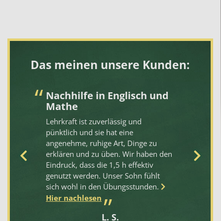
Das meinen unsere Kunden:
Nachhilfe in Englisch und
S
Mathe
„
N
Lehrkraft ist zuverlässig und
pünktlich und sie hat eine
Un
angenehme, ruhige Art, Dinge zu
Be
erklären und zu üben. Wir haben den
me
n
Eindruck, dass die 1,5 h effektiv
Pr
s
genutzt werden. Unser Sohn fühlt
em
rt.
sich wohl in den Übungsstunden.
r
Hier nachlesen
e
L. S.