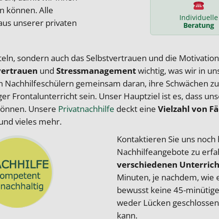
n können. Alle
Individuelle
aus unserer privaten
Beratung
itteln, sondern auch das Selbstvertrauen und die Motivatio
vertrauen
und
Stressmanagement
wichtig, was wir in u
n Nachhilfeschülern gemeinsam daran, ihre Schwächen zu i
r Frontalunterricht sein. Unser Hauptziel ist es, dass un
 können. Unsere
Privatnachhilfe
deckt eine
Vielzahl von F
und vieles mehr.
Kontaktieren Sie uns noch
Nachhilfeangebote zu erfa
verschiedenen Unterrich
Minuten, je nachdem, wie e
bewusst keine 45-minütigen
weder Lücken geschlossen 
kann.