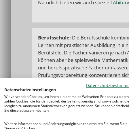
Natürlich bieten wir auch speziell
Abitur
Berufsschule
:
Die Berufsschule kombini
Lernen mit praktischer Ausbildung in e
Berufsfeld. Die Fächer variieren je nach
können aber beispielsweise Mathematik
und berufsspezifische Fächer umfassen.
Prüfungsvorbereitung konzentrieren sic
darauf, ihre Schülerinnen und Schüler so
Datenschutzbestimm
Prüfungen als auch auf die praktischen 
Datenschutzeinstellungen
Wir verwenden Cookies, um Ihnen ein optimales Webseiten-Erlebnis zu bieten
Berufs vorzubereiten. Die Anwendung v
zählen Cookies, die für den Betrieb der Seite notwendig sind, sowie solche, di
dabei nicht vernachlässigt. Unsere Nachh
lediglich zu anonymen Statistikzwecken genutzt werden. Sie können entscheid
Sie diese zulassen möchten.
individuelle Unterstützung, um sicherzus
Schülerinnen und Schüler sowohl fachlic
Weitere Informationen und Änderungsmöglichkeiten erhalten Sie, wenn Sie a
praktische Fertigkeiten erwerben. Auch h
"Anpassen" klicken.