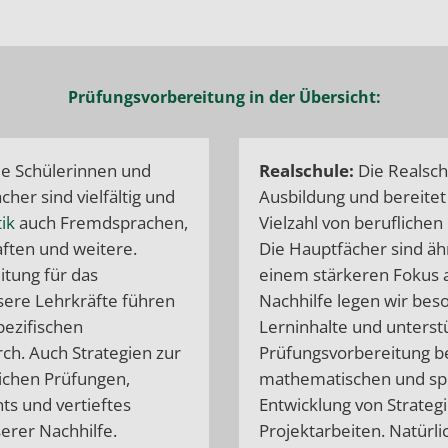
Prüfungsvorbereitung in der Übersicht:
 Schülerinnen und
Realschule
:
Die Realsch
cher sind vielfältig und
Ausbildung und bereitet
ik
auch Fremdsprachen,
Vielzahl von berufliche
ften und weitere.
Die Hauptfächer sind äh
itung für das
einem stärkeren Fokus 
sere Lehrkräfte führen
Nachhilfe legen wir bes
pezifischen
Lerninhalte und unters
ch. Auch Strategien zur
Prüfungsvorbereitung be
lichen Prüfungen,
mathematischen und spr
s und vertieftes
Entwicklung von Strateg
erer Nachhilfe.
Projektarbeiten. Natürli