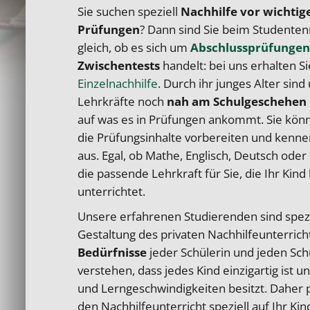
Sie suchen speziell
Nachhilfe vor wichti
Prüfungen
? Dann sind Sie beim Studentenr
gleich, ob es sich um
Abschlussprüfungen
Zwischentests
handelt: bei uns erhalten S
Einzelnachhilfe
. Durch ihr junges Alter sin
Lehrkräfte noch
nah am Schulgeschehen
auf was es in Prüfungen ankommt. Sie könn
die Prüfungsinhalte vorbereiten und kennen
aus. Egal, ob Mathe, Englisch, Deutsch oder
die passende Lehrkraft für Sie, die Ihr Kin
unterrichtet.
Unsere erfahrenen Studierenden sind spezial
Gestaltung des privaten Nachhilfeunterricht
Bedürfnisse
jeder Schülerin und jeden Sch
verstehen, dass jedes Kind einzigartig ist 
und Lerngeschwindigkeiten besitzt. Daher 
den Nachhilfeunterricht speziell auf Ihr Kin