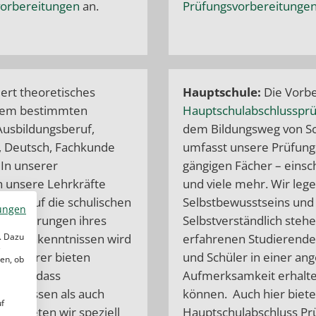
vorbereitungen
an.
Prüfungsvorbereitungen 
ert theoretisches
Hauptschule:
Die Vorbe
inem bestimmten
Hauptschulabschlusspr
 Ausbildungsberuf,
dem Bildungsweg von Sc
, Deutsch, Fachkunde
umfasst unsere Prüfungs
 In unserer
gängigen Fächer – einsc
h unsere Lehrkräfte
und viele mehr. Wir leg
wohl auf die schulischen
Selbstbewusstseins und 
ungen
Anforderungen ihres
Selbstverständlich stehe
. Dazu
on Fachkenntnissen wird
erfahrenen Studierenden
e
ilfelehrer bieten
und Schüler in einer a
en, ob
tellen, dass
Aufmerksamkeit erhalten
hes Wissen als auch
können. Auch hier bieten
uf
ier bieten wir speziell
Hauptschulabschluss Pr