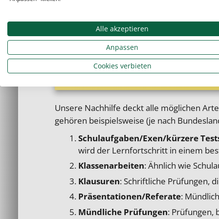
für die
Abschlussprüfungen an BOS und
Prüfungsvorbereitung an.
Alle akzeptieren
Anpassen
Cookies verbieten
Vorbereitung auf verschiedene Prü
Unsere Nachhilfe deckt alle möglichen Art
gehören beispielsweise (je nach Bundesland
Schulaufgaben/Exen/kürzere Test
wird der Lernfortschritt in einem be
Klassenarbeiten
: Ähnlich wie Schu
Klausuren
: Schriftliche Prüfungen,
Präsentationen/Referate
: Mündlich
Mündliche Prüfungen
: Prüfungen, 