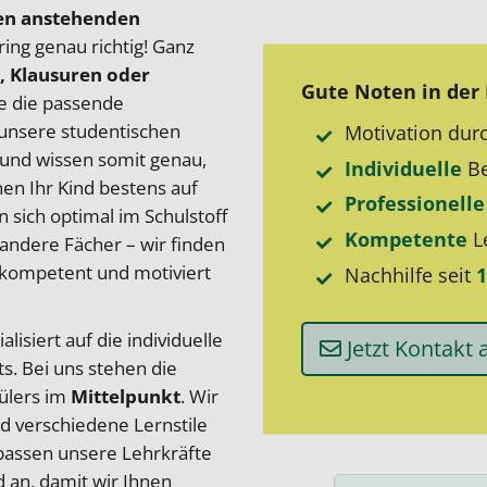
gen anstehenden
ing genau richtig! Ganz
, Klausuren oder
Gute Noten in der 
ie die passende
d unsere studentischen
Motivation dur
und wissen somit genau,
Individuelle
Be
en Ihr Kind bestens auf
Professionell
 sich optimal im Schulstoff
Kompetente
Le
 andere Fächer – wir finden
d kompetent und motiviert
Nachhilfe seit
1
isiert auf die individuelle
Jetzt Kontakt
s. Bei uns stehen die
ülers im
Mittelpunkt
. Wir
und verschiedene Lernstile
passen unsere Lehrkräfte
d an, damit wir Ihnen