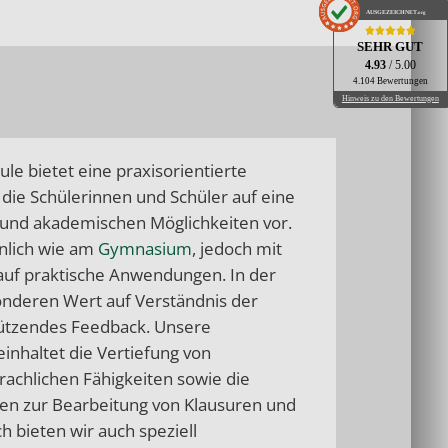
AUSGEZEICHNET
.org
SEHR GUT
4.93
/ 5.00
4.104 Bewertungen
Hinweis zu den Bewertungen
ule bietet eine praxisorientierte
 die Schülerinnen und Schüler auf eine
n und akademischen Möglichkeiten vor.
nlich wie am
Gymnasium
, jedoch mit
auf praktische Anwendungen. In der
onderen Wert auf Verständnis der
tützendes Feedback. Unsere
inhaltet die Vertiefung von
achlichen Fähigkeiten sowie die
ien zur Bearbeitung von Klausuren und
ch bieten wir auch speziell