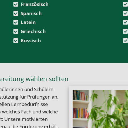
Französisch
Spanisch
Latein
Griechisch
Russisch
reitung wählen sollten
chülerinnen und Schülern
tützung für Prüfungen an.
uellen Lernbedürfnisse
um welches Fach und welche
t: Unsere motivierten
genau die Förderung erhält,