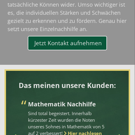
tatsächliche Können wider. Umso wichtiger ist
es, die individuellen Stärken und Schwächen
gezielt zu erkennen und zu fördern. Genau hier
setzt unsere
Einzelnachhilfe
an.
Jetzt Kontakt aufnehmen
Das meinen unsere Kunden:
g
Mathematik Nachhilfe
Z
Sind total begeistert. Innerhalb
Bi
kürzester Zeit wurden die Noten
Ko
unseres Sohnes in Mathematik von 5
da
auf 2 verbessert!
Hier nachlesen
qu