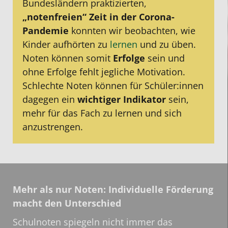
Bundesländern praktizierten,
„notenfreien“ Zeit in der Corona-
Pandemie
konnten wir beobachten, wie
Kinder aufhörten zu
lernen
und zu üben.
Noten können somit
Erfolge
sein und
ohne Erfolge fehlt jegliche Motivation.
Schlechte Noten können für Schüler:innen
dagegen ein
wichtiger Indikator
sein,
mehr für das Fach zu lernen und sich
anzustrengen.
Mehr als nur Noten: Individuelle Förderung
macht den Unterschied
Schulnoten spiegeln nicht immer das