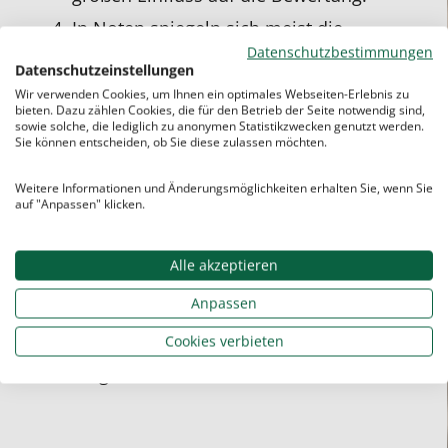
In Noten spiegeln sich meist die
Entwicklungen
der Schüler:innen wider:
Datenschutzbestimmungen
Datenschutzeinstellungen
Noten werden
im Vergleich zu
Wir verwenden Cookies, um Ihnen ein optimales Webseiten-Erlebnis zu
vorherigen Leistungen
vergeben und
bieten. Dazu zählen Cookies, die für den Betrieb der Seite notwendig sind,
sowie solche, die lediglich zu anonymen Statistikzwecken genutzt werden.
nicht mit einem objektiven,
Sie können entscheiden, ob Sie diese zulassen möchten.
standardisierten Verfahren.
Bundesländer haben zur Notenvergabe
Weitere Informationen und Änderungsmöglichkeiten erhalten Sie, wenn Sie
auf "Anpassen" klicken.
oft
:
unterschiedliche Vorgaben
Beispielsweise sollte in Berlin bei der
Alle akzeptieren
Leistungsbeurteilung immer auch der
individuelle Entwicklungsprozess
Anpassen
berücksichtigt werden, während dies in
Cookies verbieten
Baden-Württemberg nicht
vorgeschrieben ist.