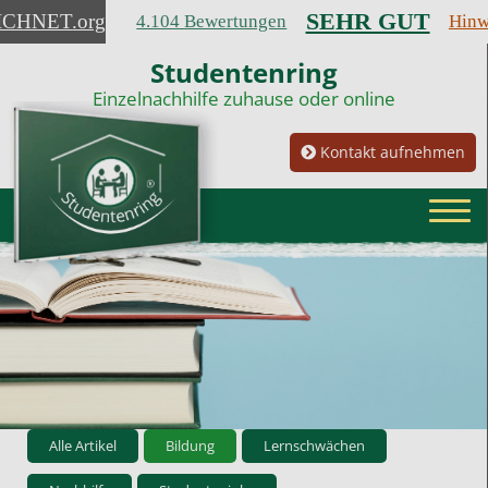
SEHR GUT
ICHNET
.org
4.104 Bewertungen
Hinw
Studentenring
Einzelnachhilfe zuhause oder online
Kontakt aufnehmen
Alle Artikel
Bildung
Lernschwächen